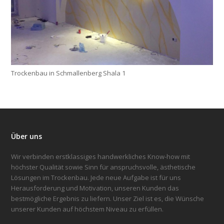
Trockenbau in Schmallenberg Shala 1
Über uns
Wir verbinden erstklassiges handwerkliches Know-how mit
höchster Qualität sowie Sinn für anspruchsvolle, ästhetische
Lösungen im Trockenbau. Jede neue Aufgabe ist für uns
Herausforderung und Motivation, unseren Kunden das
bestmögliche Ergebnis zu liefern. Unser Ziel ist es, die Wünsche
unserer Kunden auf höchstem Niveau zu erfüllen.