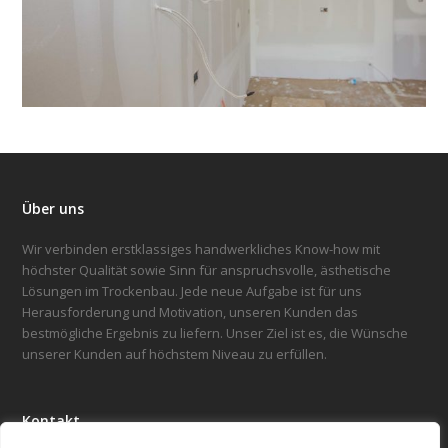
Über uns
Wir verbinden erstklassiges handwerkliches Know-how mit
höchster Qualität sowie Sinn für anspruchsvolle, ästhetische
Lösungen im Trockenbau. Jede neue Aufgabe ist für uns
Herausforderung und Motivation, unseren Kunden das
bestmögliche Ergebnis zu liefern. Unser Ziel ist es, die Wünsche
unserer Kunden auf höchstem Niveau zu erfüllen.
Kontakt