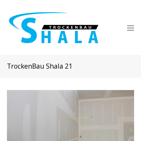
O
Mo
M
TrockenBau Shala 21