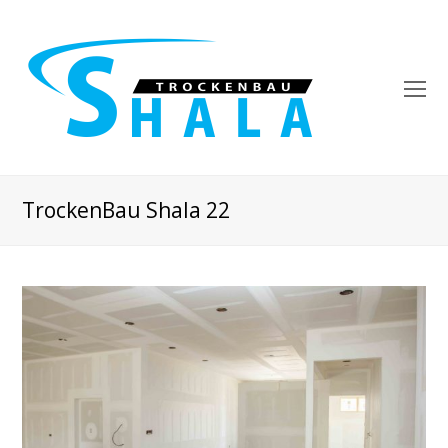
O
Mo
M
TrockenBau Shala 22