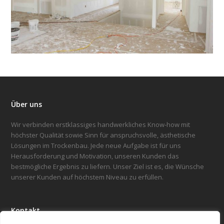
Über uns
Wir verbinden erstklassiges handwerkliches Know-how mit
höchster Qualität sowie Sinn für anspruchsvolle, ästhetische
Lösungen im Trockenbau. Jede neue Aufgabe ist für uns
Herausforderung und Motivation, unseren Kunden das
bestmögliche Ergebnis zu liefern. Unser Ziel ist es, die Wünsche
unserer Kunden auf höchstem Niveau zu erfüllen.
Kontakt