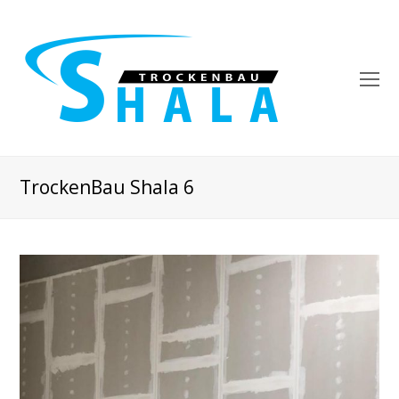
O
Mo
M
TrockenBau Shala 6